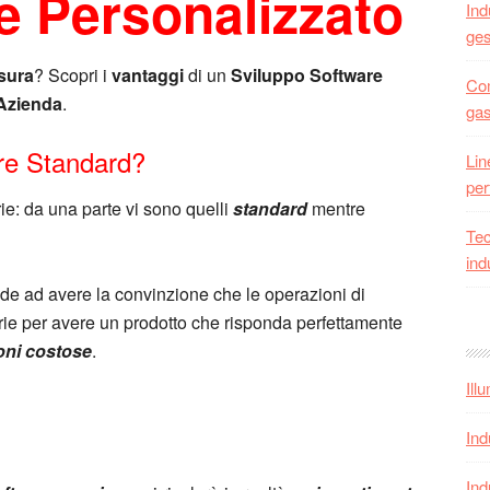
e Personalizzato
Ind
ges
isura
? Scopri i
vantaggi
di un
Sviluppo Software
Com
Azienda
.
gas
re Standard?
Lin
per
e: da una parte vi sono quelli
standard
mentre
Tec
ind
nde ad avere la convinzione che le operazioni di
ie per avere un prodotto che risponda perfettamente
oni costose
.
Ill
Ind
Ind