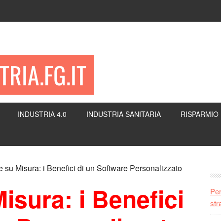
RIA.FG.IT
INDUSTRIA 4.0
INDUSTRIA SANITARIA
RISPARMIO
P
 su Misura: i Benefici di un Software Personalizzato
S
isura: i Benefici
Per
str