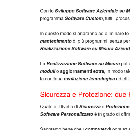
Con lo
Sviluppo Software Aziendale su M
programma
Software Custom
, tutti i proces
In questo modo si andranno ad eliminare lo
mantenimento
di più programmi, senza per q
Realizzazione Software su Misura Aziend
La
Realizzazione Software su Misura
potrà
moduli
o
aggiornamenti extra,
in modo ta
la continua
evoluzione tecnologica
ed eff
Sicurezza e Protezione: due P
Quale è il livello di
Sicurezza
e
Protezione
Software Personalizzato
è in grado di offri
Sappiamo bene che i
computer
di ogni az