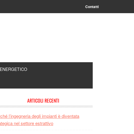
Contatti
 ENERGETICO
rimary
ARTICOLI RECENTI
idebar
ché l’ingegneria degli impianti è diventata
ategica nel settore estrattivo