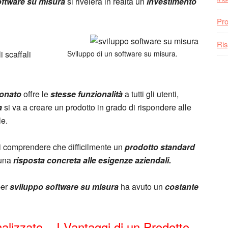
oftware su misura
si rivelerà in realtà un
investimento
Pro
Ris
i scaffali
Sviluppo di un software su misura.
ionato
offre le
stesse funzionalità
a tutti gli utenti,
a
si va a creare un prodotto in grado di rispondere alle
le.
i comprendere che difficilmente un
prodotto standard
 una
risposta concreta alle esigenze aziendali.
per
sviluppo software su misura
ha avuto un
costante
lizzato – I Vantaggi di un Prodotto