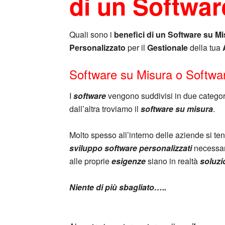
di un Softwar
Quali sono i
benefici di un Software su M
Personalizzato
per il
Gestionale
della tua
Software su Misura o Softwa
I
software
vengono suddivisi in due categori
dall’altra troviamo il
software su misura
.
Molto spesso all’interno delle aziende si te
sviluppo software personalizzati
necessar
alle proprie
esigenze
siano in realtà
soluzi
Niente di più sbagliato…..