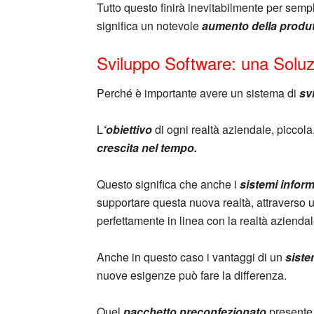
Tutto questo finirà inevitabilmente per sempli
significa un notevole
aumento della produtt
Sviluppo Software: una Soluz
Perché è importante avere un sistema di
sv
L
‘obiettivo
di ogni realtà aziendale, picco
crescita nel tempo.
Questo significa che anche i
sistemi inform
supportare questa nuova realtà, attraverso 
perfettamente in linea con la realtà aziendal
Anche in questo caso i vantaggi di un
siste
nuove esigenze può fare la differenza.
Quel
pacchetto preconfezionato
presente 