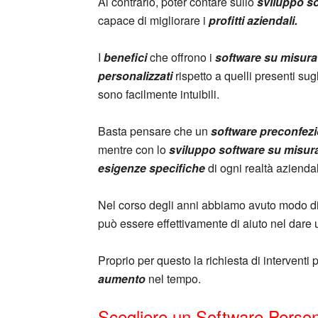
Al contrario, poter contare sullo
sviluppo s
capace di migliorare i
profitti aziendali.
I
benefici
che offrono i
software su misura
personalizzati
rispetto a quelli presenti sugl
sono facilmente intuibili.
Basta pensare che un
software preconfez
mentre con lo
sviluppo software su misur
esigenze specifiche
di ogni realtà azienda
Nel corso degli anni abbiamo avuto modo d
può essere effettivamente di aiuto nel dare
Proprio per questo la richiesta di interventi 
aumento
nel tempo.
Scegliere un Software Persona