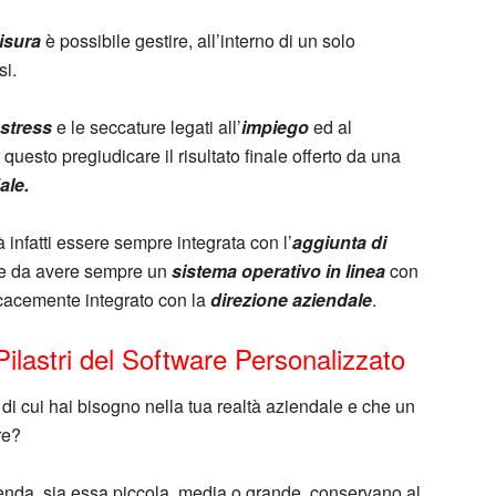
isura
è possibile gestire, all’interno di un solo
si.
stress
e le seccature legati all’
impiego
ed al
uesto pregiudicare il risultato finale offerto da una
ale.
 infatti essere sempre integrata con l’
aggiunta di
le da avere sempre un
sistema operativo in linea
con
icacemente integrato con la
direzione aziendale
.
ilastri del Software Personalizzato
di cui hai bisogno nella tua realtà aziendale e che un
re?
ienda, sia essa piccola, media o grande, conservano al