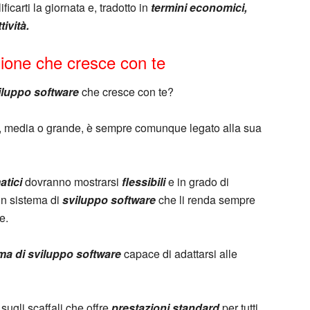
ficarti la giornata e, tradotto in
termini economici,
ività.
ione che cresce con te
iluppo software
che cresce con te?
la, media o grande, è sempre comunque legato alla sua
atici
dovranno mostrarsi
flessibili
e in grado di
un sistema di
sviluppo software
che li renda sempre
e.
ma di sviluppo software
capace di adattarsi alle
sugli scaffali che offre
prestazioni standard
per tutti