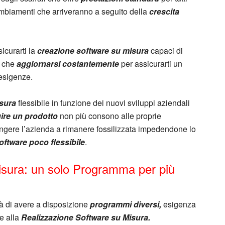
cambiamenti che arriveranno a seguito della
crescita
curarti la
creazione software su misura
capaci di
e che
aggiornarsi costantemente
per assicurarti un
esigenze.
sura
flessibile in funzione dei nuovi sviluppi aziendali
uire un prodotto
non più consono alle proprie
ingere l’azienda a rimanere fossilizzata impedendone lo
oftware poco flessibile
.
isura: un solo Programma per più
tà di avere a disposizione
programmi diversi,
esigenza
e alla
Realizzazione Software su Misura.