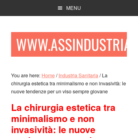
Skip
Skip
Skip
MENU
to
to
to
main
primary
footer
content
sidebar
WWW.ASSINDUSTRIA.F
You are here:
Home
/
Industria Sanitaria
/
La
chirurgia estetica tra minimalismo e non invasività: le
nuove tendenze per un viso sempre giovane
La chirurgia estetica tra
minimalismo e non
invasività: le nuove