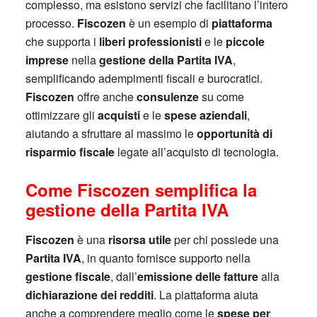
complesso, ma esistono servizi che facilitano l’intero
processo.
Fiscozen
è un esempio di
piattaforma
che supporta i
liberi professionisti
e le
piccole
imprese
nella
gestione della Partita IVA
,
semplificando adempimenti fiscali e burocratici.
Fiscozen
offre anche
consulenze
su come
ottimizzare gli
acquisti
e le
spese aziendali
,
aiutando a sfruttare al massimo le
opportunità di
risparmio fiscale
legate all’acquisto di tecnologia.
Come Fiscozen semplifica la
gestione della Partita IVA
Fiscozen
è una
risorsa utile
per chi possiede una
Partita IVA
, in quanto fornisce supporto nella
gestione fiscale
, dall’
emissione delle fatture
alla
dichiarazione dei redditi
. La piattaforma aiuta
anche a comprendere meglio come le
spese per