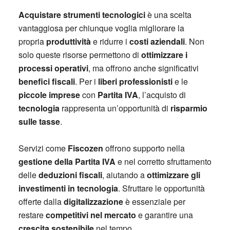
Acquistare strumenti tecnologici
è una scelta
vantaggiosa per chiunque voglia migliorare la
propria
produttività
e ridurre i
costi aziendali
. Non
solo queste risorse permettono di
ottimizzare i
processi operativi
, ma offrono anche significativi
benefici fiscali
. Per i
liberi professionisti
e le
piccole imprese
con
Partita IVA
, l’acquisto di
tecnologia
rappresenta un’opportunità di
risparmio
sulle tasse
.
Servizi come
Fiscozen
offrono supporto nella
gestione della Partita IVA
e nel corretto sfruttamento
delle
deduzioni fiscali
, aiutando a
ottimizzare gli
investimenti in tecnologia
. Sfruttare le opportunità
offerte dalla
digitalizzazione
è essenziale per
restare
competitivi nel mercato
e garantire una
crescita sostenibile
nel tempo.